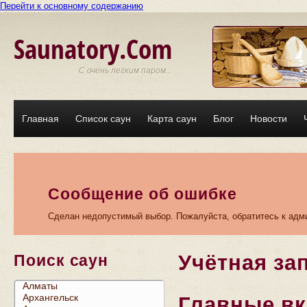
Перейти к основному содержанию
Saunatory.Com
С очень легким паром...
Главная
Список саун
Карта саун
Блог
Новости
Сообщение об ошибке
Сделан недопустимый выбор. Пожалуйста, обратитесь к адми
Учётная за
Поиск саун
Главные в