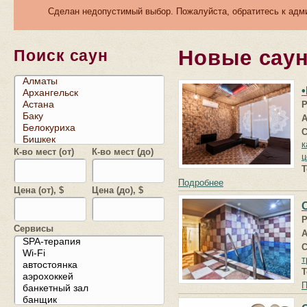
Сделан недопустимый выбор. Пожалуйста, обратитесь к адми
Новые сау
Поиск саун
Р
А
С
к
К-во мест (от)
К-во мест (до)
ц
Т
Подробнее
Цена (от), $
Цена (до), $
Р
Сервисы
А
С
т
Т
П