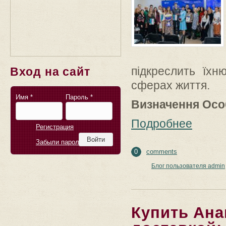
підкреслить їхн
Вход на сайт
сферах життя.
Имя
*
Пароль
*
Визначення Осо
Подробнее
Регистрация
Забыли пароль?
0
comments
Блог пользователя admin
Купить Ана