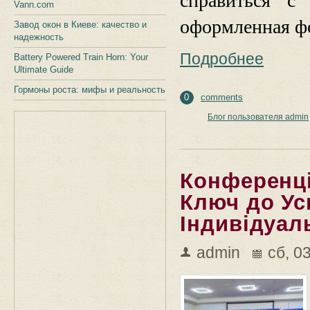
справиться с 
Vann.com
оформленная ф
Завод окон в Киеве: качество и
надежность
Подробнее
Battery Powered Train Horn: Your
Ultimate Guide
Гормоны роста: мифы и реальность
0
comments
Блог пользователя admin
Конференці
Ключ до Ус
Індивідуал
admin
сб, 0