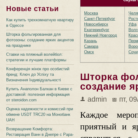
Новые статьи
Москва
Челя
Санкт-Петербург
Рост
Как купить трехкомнатную квартиру
Новосибирск
Уфа
в Одессе
Екатеринбург
Волг
Шторка фольгированная для
Нижний Новгород
Крас
фотозоны: создание ярких акцентов
Казань
Пер
на празднике
Самара
Воро
Омск
Сочи
Ставки на пляжный волейбол:
стратегии и лучшие платформы
Конференція жінок про особистий
Шторка фо
бренд: Ключ до Успіху та
Визначення Індивідуальності
создание я
Купить Анаполон Балкан в Киеве с
доставкой: полезная информация
admin
пт, 0
от steroidon.com
Оценка надежности и комиссий при
Каждое мероп
обмене USDT TRC20 на Монобанк
UAH
приятный и яр
Возвращение Комфорта:
Реставрация Ванн в Днепре с Papa-