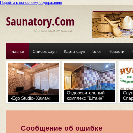
Перейти к основному содержанию
Saunatory.Com
С очень легким паром...
Главная
Список саун
Карта саун
Блог
Новости
Оздоровительный
Саун
•Ego Studio• Хамам
комплекс "Штайн"
Спар
Сообщение об ошибке