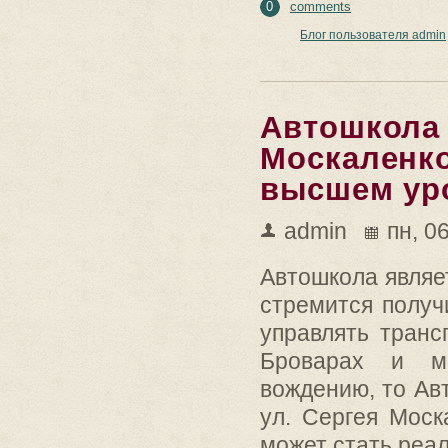
0
comments
Блог пользователя admin
Автошкола 
Москаленко
высшем ур
admin
пн, 0
Автошкола являе
стремится получ
управлять транс
Броварах и ме
вождению, то Ав
ул. Сергея Моск
может стать реа