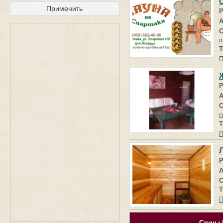
Р
А
С
п
Т
П
Р
А
С
г
Т
П
Р
А
С
Т
П
Сауны 