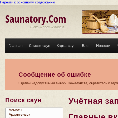
Перейти к основному содержанию
Saunatory.Com
С очень легким паром...
Главная
Список саун
Карта саун
Блог
Новости
Сообщение об ошибке
Сделан недопустимый выбор. Пожалуйста, обратитесь к адми
Учётная за
Поиск саун
Главные в