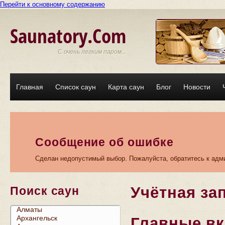
Перейти к основному содержанию
Saunatory.Com
С очень легким паром...
Главная
Список саун
Карта саун
Блог
Новости
Сообщение об ошибке
Сделан недопустимый выбор. Пожалуйста, обратитесь к адми
Учётная за
Поиск саун
Главные в