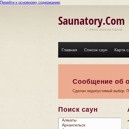
Перейти к основному содержанию
Saunatory.Com
С очень легким паром...
Главная
Список саун
Карта с
Сообщение об 
Сделан недопустимый выбор. По
Поиск саун