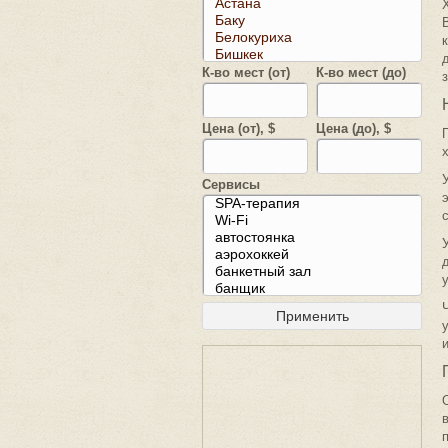
К-во мест (от)
К-во мест (до)
Цена (от), $
Цена (до), $
Сервисы