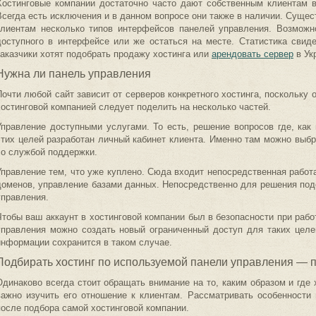
Хостинговые компании достаточно часто дают собственным клиентам в
Всегда есть исключения и в данном вопросе они также в наличии. Сущес
клиентам несколько типов интерфейсов панелей управления. Возможн
доступного в интерфейсе или же остаться на месте. Статистика свиде
заказчики хотят подобрать продажу хостинга или
арендовать сервер
в Ук
Нужна ли панель управления
Почти любой сайт зависит от серверов конкретного хостинга, поскольку 
хостинговой компанией следует поделить на несколько частей.
Управление доступными услугами. То есть, решение вопросов где, как
этих целей разработан личный кабинет клиента. Именно там можно выбр
со службой поддержки.
Управление тем, что уже куплено. Сюда входит непосредственная работа
доменов, управление базами данных. Непосредственно для решения под
управления.
Чтобы ваш аккаунт в хостинговой компании был в безопасности при рабо
управления можно создать новый ограниченный доступ для таких цел
информации сохранится в таком случае.
Подбирать хостинг по используемой панели управления — 
Одинаково всегда стоит обращать внимание на то, каким образом и где 
важно изучить его отношение к клиентам. Рассматривать особенности
после подбора самой хостинговой компании.