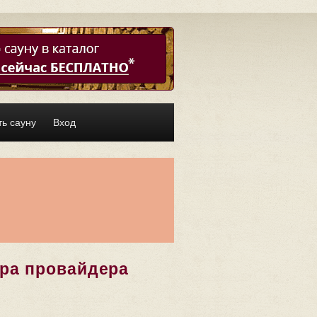
ь сауну
Вход
ора провайдера