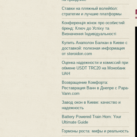
Ставки на пляжный волейбол:
стратегии и лучшие платформы
Конференція жінок про особистий
бренд: Ключ до Успіху та
Визначення Індивідуальності
Купить Анаполон Балкан в Киеве с
доставкой: полезная информация
от steroidon.com
Оценка надежности и комиссий при
обмене USDT TRC20 на Монобанк
UAH
Возвращение Комфорта:
Реставрация Ванн в Днепре с Papa-
Vann.com
Завод окон в Киеве: качество и
надежность
Battery Powered Train Horn: Your
Ultimate Guide
Гормоны роста: мифы и реальность