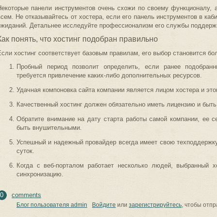
Некоторые панели инструментов очень схожи по своему функционалу, а
всем. Не отказывайтесь от хостера, если его панель инструментов в ка
ожиданий. Детальнее исследуйте профессионализм его службы поддер
Как понять, что хостинг подобран правильно
Если хостинг соответствует базовым правилам, его выбор становится б
Пробный период позволит определить, если ранее подобран
требуется привлечение каких-либо дополнительных ресурсов.
Удачная компоновка сайта компании является лицом хостера и эт
Качественный хостинг должен обязательно иметь лицензию и быт
Обратите внимание на дату старта работы самой компании, ее с
быть внушительными.
Успешный и надежный провайдер всегда имеет свою техподдержку
суток.
Когда с веб-порталом работает несколько людей, выбранный 
синхронизацию.
0
comments
Блог пользователя admin
Войдите
или
зарегистрируйтесь
, чтобы отп