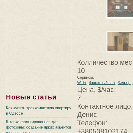
Колличество мес
10
Сервисы:
Wi-Fi
банкетный зал
бильярд
Цена, $/час:
Новые статьи
7
Контактное лицо
Как купить трехкомнатную квартиру
Денис
в Одессе
Телефон:
Шторка фольгированная для
фотозоны: создание ярких акцентов
+380508102174
на празднике