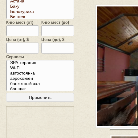
К-во мест (от)
К-во мест (до)
Цена (от), $
Цена (до), $
Сервисы