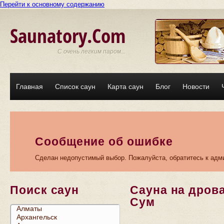
Перейти к основному содержанию
Saunatory.Com
С очень легким паром...
Главная
Список саун
Карта саун
Блог
Новости
Сообщение об ошибке
Сделан недопустимый выбор. Пожалуйста, обратитесь к адми
Поиск саун
Сауна на дрова
Сум