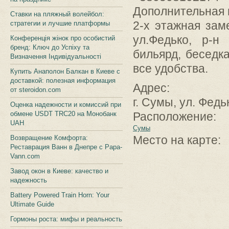
Дополнительная
Ставки на пляжный волейбол:
2-х этажная зам
стратегии и лучшие платформы
ул.Федько, р-н
Конференція жінок про особистий
бренд: Ключ до Успіху та
бильярд, беседк
Визначення Індивідуальності
все удобства.
Купить Анаполон Балкан в Киеве с
доставкой: полезная информация
Адрес:
от steroidon.com
г. Сумы, ул. Федь
Оценка надежности и комиссий при
обмене USDT TRC20 на Монобанк
Расположение:
UAH
Сумы
Место на карте:
Возвращение Комфорта:
Реставрация Ванн в Днепре с Papa-
Vann.com
Завод окон в Киеве: качество и
надежность
Battery Powered Train Horn: Your
Ultimate Guide
Гормоны роста: мифы и реальность