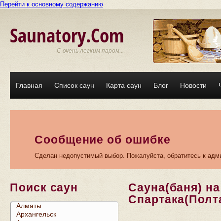
Перейти к основному содержанию
Saunatory.Com
С очень легким паром...
Главная
Список саун
Карта саун
Блог
Новости
Сообщение об ошибке
Сделан недопустимый выбор. Пожалуйста, обратитесь к адми
Поиск саун
Сауна(баня) на
Спартака(Полт