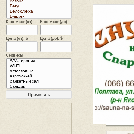
К-во мест (от)
К-во мест (до)
Цена (от), $
Цена (до), $
Сервисы