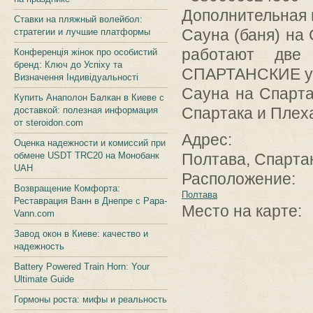
Дополнительная
Ставки на пляжный волейбол:
Сауна (баня) на
стратегии и лучшие платформы
работают две
Конференція жінок про особистий
бренд: Ключ до Успіху та
СПАРТАНСКИЕ ус
Визначення Індивідуальності
Сауна на Спарта
Купить Анаполон Балкан в Киеве с
Спартака и Плех
доставкой: полезная информация
от steroidon.com
Адрес:
Оценка надежности и комиссий при
обмене USDT TRC20 на Монобанк
Полтава, Спарта
UAH
Расположение:
Возвращение Комфорта:
Полтава
Реставрация Ванн в Днепре с Papa-
Место на карте:
Vann.com
Завод окон в Киеве: качество и
надежность
Battery Powered Train Horn: Your
Ultimate Guide
Гормоны роста: мифы и реальность