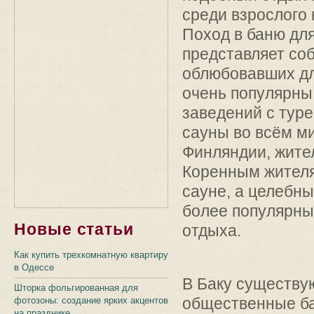
среди взрослого 
Поход в баню для
представляет со
облюбовавших для
очень популярны
заведений с туре
сауны во всём м
Финляндии, жител
Коренным жителя
сауне, а целебн
более популярны
Новые статьи
отдыха.
Как купить трехкомнатную квартиру
в Одессе
В Баку существу
Шторка фольгированная для
общественные ба
фотозоны: создание ярких акцентов
на празднике