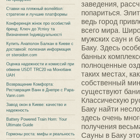
заведения, расс
Ставки на пляжный волейбол:
попариться. Эли
стратегии и лучшие платформы
ведь город привл
Конференція жінок про особистий
всего мира. Шир
бренд: Ключ до Успіху та
Визначення Індивідуальності
мужских саун и б
Купить Анаполон Балкан в Киеве с
Баку. Здесь осо
доставкой: полезная информация
от steroidon.com
банных комплекс
полноценные озд
Оценка надежности и комиссий при
обмене USDT TRC20 на Монобанк
таких местах, ка
UAH
собственный мин
Возвращение Комфорта:
Реставрация Ванн в Днепре с Papa-
существуют бани,
Vann.com
Классическую ру
Завод окон в Киеве: качество и
Баку найти несл
надежность
здесь очень мно
Battery Powered Train Horn: Your
Ultimate Guide
получения весьм
Сауны в Баку эт
Гормоны роста: мифы и реальность