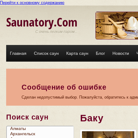
Перейти к основному содержанию
Saunatory.Com
С очень легким паром...
Главная
Список саун
Карта саун
Блог
Новости
Сообщение об ошибке
Сделан недопустимый выбор. Пожалуйста, обратитесь к адми
Баку
Поиск саун