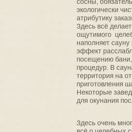
сосны, обязател
экологически чис
атрибутику заказ
Здесь всё делае
ощутимого целеб
наполняет сауну
эффект расслабл
посещению бани,
процедур. В саун
территория на о
приготовления ш
Некоторые завед
для окунания пос
Здесь очень мног
всё о целебных с