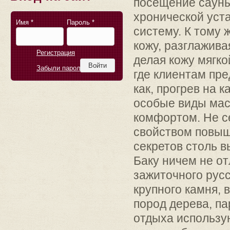
посещение сауны
хронической уст
Имя
*
Пароль
*
систему. К тому
кожу, разглажив
Регистрация
делая кожу мягко
Забыли пароль?
где клиентам пр
как, прогрев на 
особые виды мас
комфортом. Не се
свойством повыш
секретов столь 
Баку ничем не о
зажиточного рус
крупного камня, 
пород дерева, п
отдыха использу