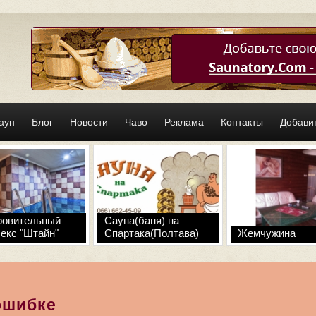
аун
Блог
Новости
Чаво
Реклама
Контакты
Добавит
ровительный
Сауна(баня) на
екс "Штайн"
Спартака(Полтава)
Жемчужина
ошибке