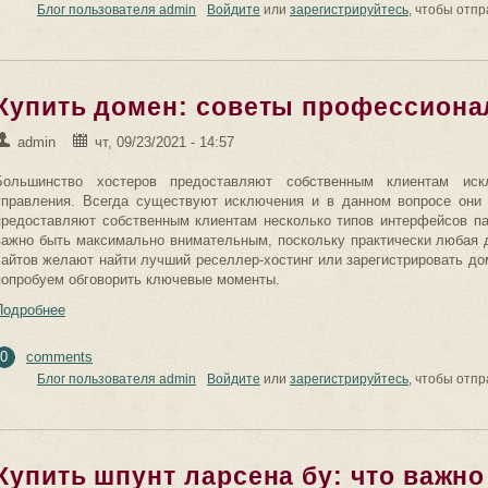
Блог пользователя admin
Войдите
или
зарегистрируйтесь
, чтобы отп
Купить домен: советы профессиона
admin
чт, 09/23/2021 - 14:57
Большинство хостеров предоставляют собственным клиентам иск
управления. Всегда существуют исключения и в данном вопросе они 
предоставляют собственным клиентам несколько типов интерфейсов па
важно быть максимально внимательным, поскольку практически любая д
сайтов желают найти лучший реселлер-хостинг или зарегистрировать до
попробуем обговорить ключевые моменты.
Подробнее
0
comments
Блог пользователя admin
Войдите
или
зарегистрируйтесь
, чтобы отп
Купить шпунт ларсена бу: что важн