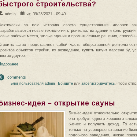
быстрого строительства?
admin
чт, 09/23/2021 - 09:40
Фактически за всю историю своего существования человек зан
разрабатываются новые технологии строительства зданий и конструкций 
новые рабочие места, жилые здания и промышленные решения, способны
Строительство представляет собой часть общественной деятельнос
проектов объектов стройки, их возведение, купить шпунт ларсена бу, у
многое другое.
Подробнее
0
comments
Блог пользователя admin
Войдите
или
зарегистрируйтесь
, чтобы отп
Бизнес-идея – открытие сауны
Бизнес-идея относительно открыти
она требует одного хорошего влож
бизнес и получать доход. То ест
только на усовершенствование бизн
подобного заведения, нужно пре