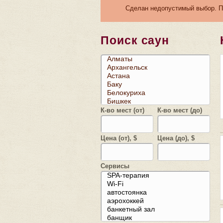
Сделан недопустимый выбор. По
Поиск саун
К-во мест (от)
К-во мест (до)
Цена (от), $
Цена (до), $
Сервисы