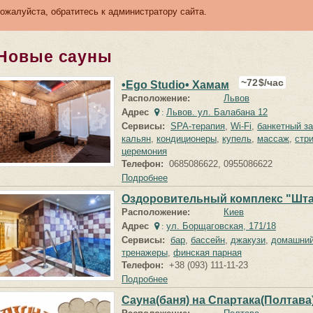
жалуйста, обратитесь к администратору сайта.
Новые сауны
72
$/час
•Ego Studio• Хамам
Расположение:
Львов
Адрес
Львов. ул. Балабана 12
:
Сервисы:
SPA-терапия
,
Wi-Fi
,
банкетный з
кальян
,
кондиционеры
,
купель
,
массаж
,
стр
церемония
Телефон:
0685086622, 0955086622
Подробнее
Оздоровительный комплекс "Шт
Расположение:
Киев
Адрес
ул. Борщаговская, 171/18
:
Сервисы:
бар
,
бассейн
,
джакузи
,
домашний
тренажеры
,
финская парная
Телефон:
+38 (093) 111-11-23
Подробнее
Сауна(баня) на Спартака(Полтава