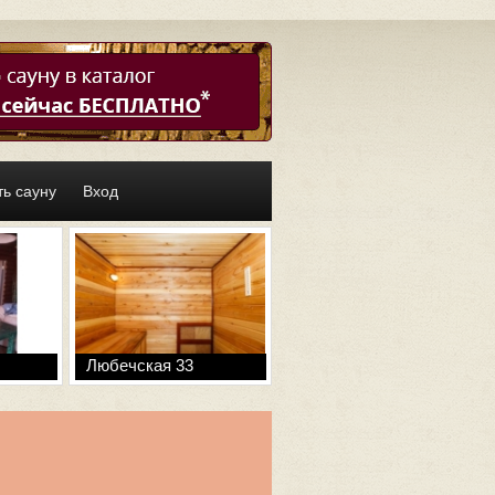
ь сауну
Вход
Любечская 33