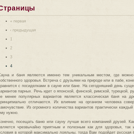
Страницы
« первая
‹ предыдущая
1
2
3
4
Сауна и баня являются именно тем уникальным местом, где можно
собственного здоровья. Встреча с друзьями на природе или в пабе, коне
сравнится с посиделками в сауне или бане. На сегодняшний день суще
вариантов парных. Речь идет о японской, финской, римской, турецкой, 
не менее популярных вариантов является классическая баня на др
принципиально отличаются. Их влияние на организм человека сове
самочувствие. Из огромного количества вариантов практически каждый
ему нужно.
Конечно, посещать баню или сауну лучше всего компанией друзей. Ка
является чрезвычайно приятным и полезным как для здоровья, так 
условия в которой максимально лояльны, тогда Вам подойдет русская 