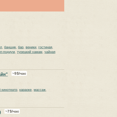
ал
,
банщик
,
бар
,
веники
,
гостиная
,
ип-подиум
,
турецкий хамам
,
чайная
9
$/час
айн"
 кинотеатр
,
караоке
,
массаж
,
7
$/час
)