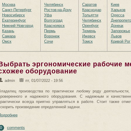
Москва
Челябинск
Саратов
Киев
Санкт-Петербург
Ростов-на-Дону
Краснодар
Харьков
Новосибирск
Уфа
Тольятти
Одесса
Екатеринбург
Волгоград
Челябинск
Днепропет
Нижний Новгород
Красноярск
Оренбург
Донецк
Казань
Пермь
Тюмень
Запорожье
Самара
Воронеж
Ижевск
Львов
Омск
Сочи
Томск
Кривой Рог
Выбрать эргономические рабочие ме
схожее оборудование
admin
пт, 01/07/2022 - 19:56
Владелец производства по практически любому роду деятельности,
проверенного и надежного оборудования. С надежным и качествен
практически всегда приятно управляться в работе. Стоит также отме
ускорить произведение определенной задачи.
Подробнее
0
comments