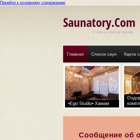
Перейти к основному содержанию
Saunatory.Com
С очень легким паром...
Главная
Список саун
Карта с
Оздо
•Ego Studio• Хамам
компл
Сообщение об 