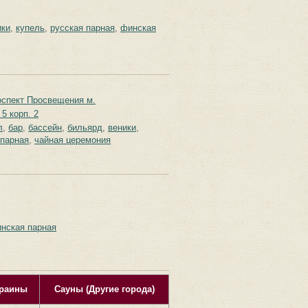
ики
,
купель
,
русская парная
,
финская
спект Просвещения м.
5 корп. 2
л
,
бар
,
бассейн
,
бильярд
,
веники
,
парная
,
чайная церемония
нская парная
раины
Сауны (Другие города)