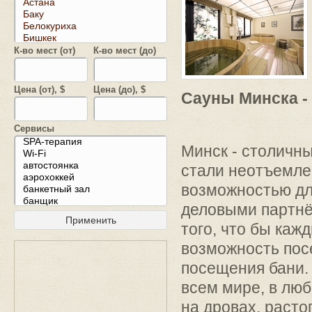
К-во мест (от)
К-во мест (до)
Цена (от), $
Цена (до), $
Сауны Минска -
Сервисы
Минск - столичны
стали неотъемле
возможностью для
деловыми партнё
того, что бы каж
возможность пос
посещения бани.
всем мире, в лю
на дровах, расто