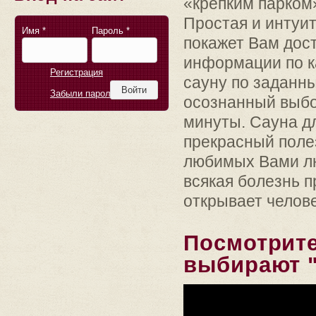
«крепким парком
Простая и интуи
Имя
*
Пароль
*
покажет Вам дос
информации по к
Регистрация
сауну по заданн
Забыли пароль?
осознанный выбо
минуты. Сауна д
прекрасный поле
любимых Вами люд
всякая болезнь п
открывает челове
Посмотрите
выбирают "