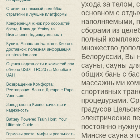
ухода за телом, 
Ставки на пляжный волейбол:
основном с отды
стратегии и лучшие платформы
наполняемыми, п
Конференція жінок про особистий
сборами из целе
бренд: Ключ до Успіху та
Визначення Індивідуальності
полный комплекс
Купить Анаполон Балкан в Киеве с
множество допол
доставкой: полезная информация
от steroidon.com
Белоруссии, Вы 
сауны, сауны дл
Оценка надежности и комиссий при
обмене USDT TRC20 на Монобанк
общих бань с бас
UAH
массажными комн
Возвращение Комфорта:
Реставрация Ванн в Днепре с Papa-
спортивных тран
Vann.com
процедурами. Ср
Завод окон в Киеве: качество и
градусов Цельсия
надежность
электрические пе
Battery Powered Train Horn: Your
Ultimate Guide
постоянно нужну
Минске сауна это
Гормоны роста: мифы и реальность