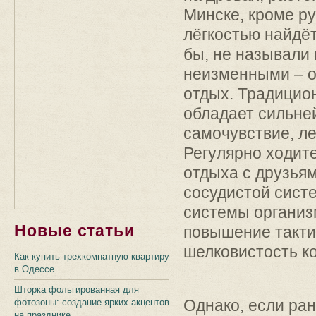
Минске, кроме ру
лёгкостью найдёт
бы, не называли 
неизменными – о
отдых. Традицио
обладает сильн
самочувствие, ле
Регулярно ходите
отдыха с друзья
сосудистой сист
системы организ
Новые статьи
повышение тактил
шелковистость ко
Как купить трехкомнатную квартиру
в Одессе
Шторка фольгированная для
Однако, если ран
фотозоны: создание ярких акцентов
на празднике